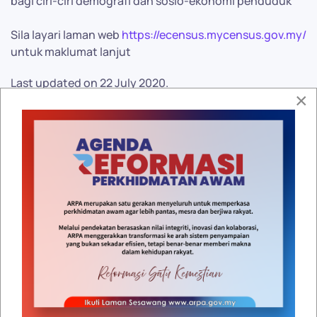
bagi ciri-ciri demografi dan sosio-ekonomi penduduk
Sila layari laman web
https://ecensus.mycensus.gov.my/
untuk maklumat lanjut
Last updated on
22 July 2020
.
×
Dasar Keselamatan
|
Dasar Privasi
|
Penafian
|
Peta
Laman
|
Notis Hakcipta
RSS
Facebook
Twitter
Google plus
YouTube