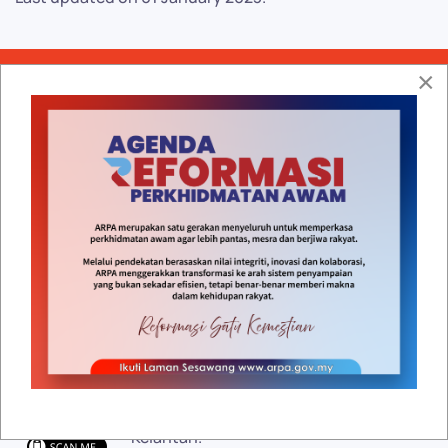
×
Dasar Keselamatan
|
Dasar Privasi
|
Penafian
|
Peta
Laman
|
Notis Hakcipta
RSS
Facebook
Twitter
Google plus
YouTube
Pejabat Tanah dan Jajahan Tanah
Merah
17500 Tanah Merah,
Kelantan.