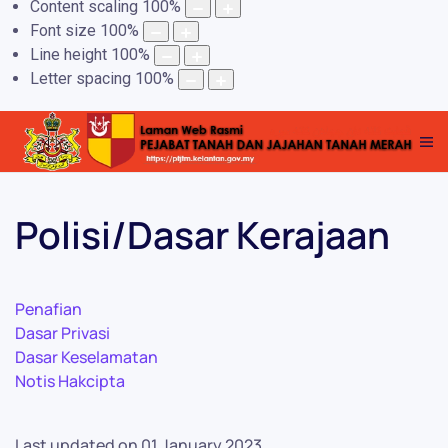
Content scaling
100
%
Font size
100
%
Line height
100
%
Letter spacing
100
%
Polisi/Dasar Kerajaan
Penafian
Dasar Privasi
Dasar Keselamatan
Notis Hakcipta
Last updated on
01 January 2023
.