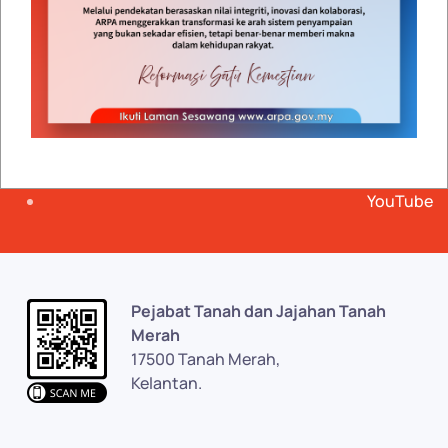
Dasar Keselamatan
|
Dasar Privasi
|
Penafian
|
Peta
Laman
|
Notis Hakcipta
RSS
Facebook
Twitter
Google plus
YouTube
Pejabat Tanah dan Jajahan Tanah
Merah
17500 Tanah Merah,
Kelantan.