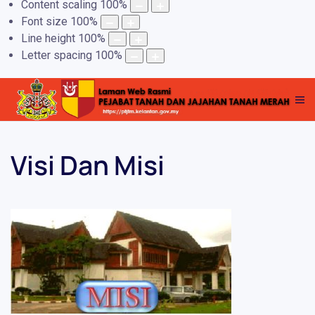
Content scaling
100
%
Font size
100
%
Line height
100
%
Letter spacing
100
%
Visi Dan Misi